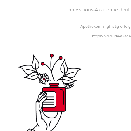
Innovations-Akademie deut
Apotheken langfristig erfolg
https://www.ida-akad