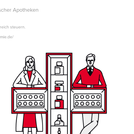
scher Apotheken
reich steuern.
emie.de/