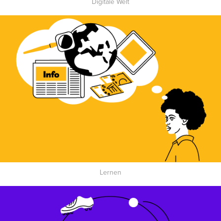
Digitale Welt
L
ernen