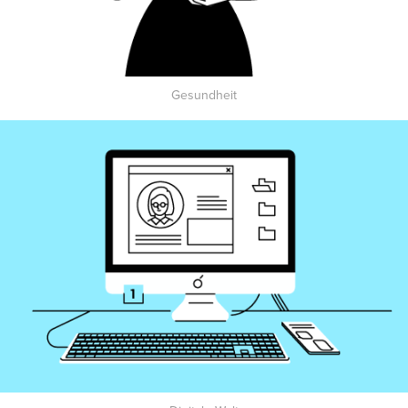
G
esundheit