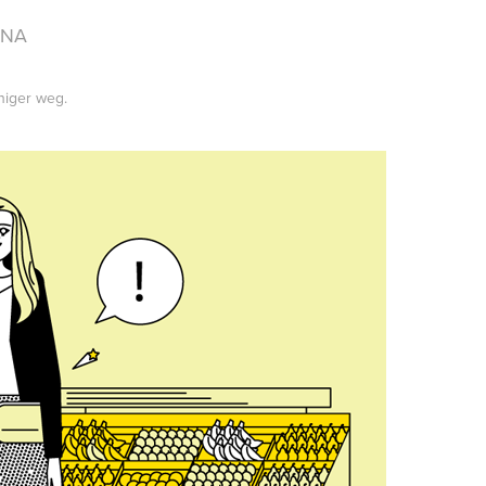
NNA
niger weg.